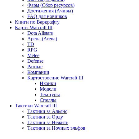
Фарм (Сбор ресурсов)
Достижения (Ачивы)
FAQ для новичков
Книги по Варкрафту
Карты Warcraft III
Dota Allstars
Арена (Arena)
TD
RPG
Melee
Defense
Разные
Компании
Картостроение Warcraft III
Иконки
Модели
Текстуры
Спеллы
Тактики Warcraft III
Тактики за Альянс
Тактики за Орду
Тактики за Нежить
Тактики за Ночных эльфов