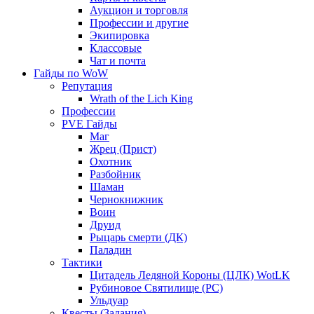
Аукцион и торговля
Профессии и другие
Экипировка
Классовые
Чат и почта
Гайды по WoW
Репутация
Wrath of the Lich King
Профессии
PVE Гайды
Маг
Жрец (Прист)
Охотник
Разбойник
Шаман
Чернокнижник
Воин
Друид
Рыцарь смерти (ДК)
Паладин
Тактики
Цитадель Ледяной Короны (ЦЛК) WotLK
Рубиновое Святилище (РС)
Ульдуар
Квесты (Задания)