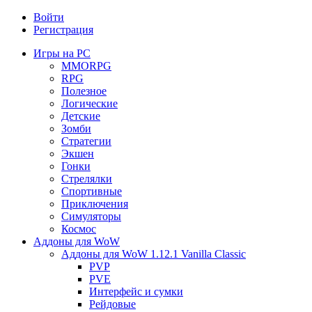
Войти
Регистрация
Игры на PC
MMORPG
RPG
Полезное
Логические
Детские
Зомби
Стратегии
Экшен
Гонки
Стрелялки
Спортивные
Приключения
Симуляторы
Космос
Аддоны для WoW
Аддоны для WoW 1.12.1 Vanilla Classic
PVP
PVE
Интерфейс и сумки
Рейдовые