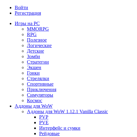
Войти
Регистрация
Игры на PC
MMORPG
RPG
Полезное
Логические
Детские
Зомби
Стратегии
Экшен
Гонки
Стрелялки
Спортивные
Приключения
Симуляторы
Космос
Аддоны для WoW
Аддоны для WoW 1.12.1 Vanilla Classic
PVP
PVE
Интерфейс и сумки
Рейдовые