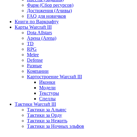
Фарм (Сбор ресурсов)
Достижения (Ачивы)
FAQ для новичков
Книги по Варкрафту
Карты Warcraft III
Dota Allstars
Арена (Arena)
TD
RPG
Melee
Defense
Разные
Компании
Картостроение Warcraft III
Иконки
Модели
Текстуры
Спеллы
Тактики Warcraft III
Тактики за Альянс
Тактики за Орду
Тактики за Нежить
Тактики за Ночных эльфов