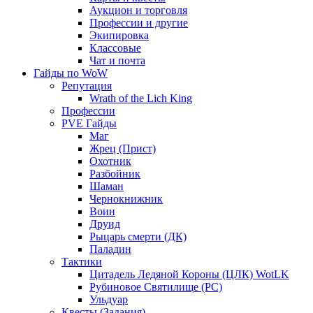
Аукцион и торговля
Профессии и другие
Экипировка
Классовые
Чат и почта
Гайды по WoW
Репутация
Wrath of the Lich King
Профессии
PVE Гайды
Маг
Жрец (Прист)
Охотник
Разбойник
Шаман
Чернокнижник
Воин
Друид
Рыцарь смерти (ДК)
Паладин
Тактики
Цитадель Ледяной Короны (ЦЛК) WotLK
Рубиновое Святилище (РС)
Ульдуар
Квесты (Задания)