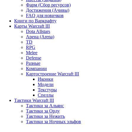
Фарм (Сбор ресурсов)
Достижения (Ачивы)
FAQ для новичков
Книги по Варкрафту
Карты Warcraft III
Dota Allstars
Арена (Arena)
TD
RPG
Melee
Defense
Разные
Компании
Картостроение Warcraft III
Иконки
Модели
Текстуры
Спеллы
Тактики Warcraft III
Тактики за Альянс
Тактики за Орду
Тактики за Нежить
Тактики за Ночных эльфов