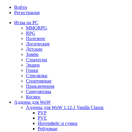
Войти
Регистрация
Игры на PC
MMORPG
RPG
Полезное
Логические
Детские
Зомби
Стратегии
Экшен
Гонки
Стрелялки
Спортивные
Приключения
Симуляторы
Космос
Аддоны для WoW
Аддоны для WoW 1.12.1 Vanilla Classic
PVP
PVE
Интерфейс и сумки
Рейдовые