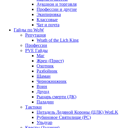
Аукцион и торговля
Профессии и другие
Экипировка
Классовые
Чат и почта
Гайды по WoW
Репутация
Wrath of the Lich King
Профессии
PVE Гайды
Маг
Жрец (Прист)
Охотник
Разбойник
Шаман
Чернокнижник
Воин
Друид
Рыцарь смерти (ДК)
Паладин
Тактики
Цитадель Ледяной Короны (ЦЛК) WotLK
Рубиновое Святилище (РС)
Ульдуар
Квесты (Задания)