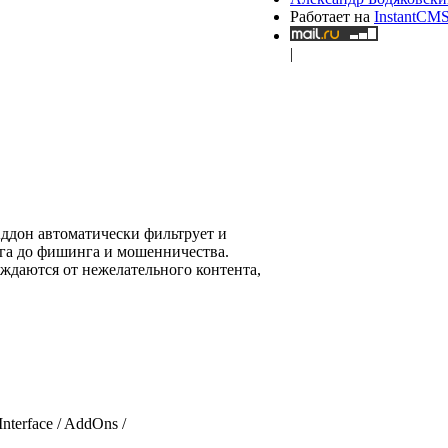
Работает на
InstantCM
|
Аддон автоматически фильтрует и
нга до фишинга и мошенничества.
бождаются от нежелательного контента,
terface / AddOns /