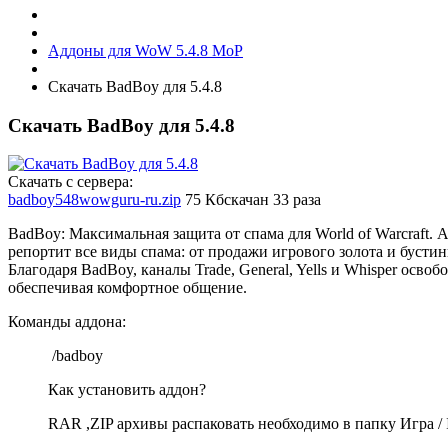
Аддоны для WoW 5.4.8 MoP
Скачать BadBoy для 5.4.8
Скачать BadBoy для 5.4.8
Скачать с сервера:
badboy548wowguru-ru.zip
75 Кб
скачан 33 раза
BadBoy: Максимальная защита от спама для World of Warcraft. 
репортит все виды спама: от продажи игрового золота и бусти
Благодаря BadBoy, каналы Trade, General, Yells и Whisper осво
обеспечивая комфортное общение.
Команды аддона:
/badboy
Как установить аддон?
RAR ,ZIP архивы распаковать необходимо в папку Игра / In