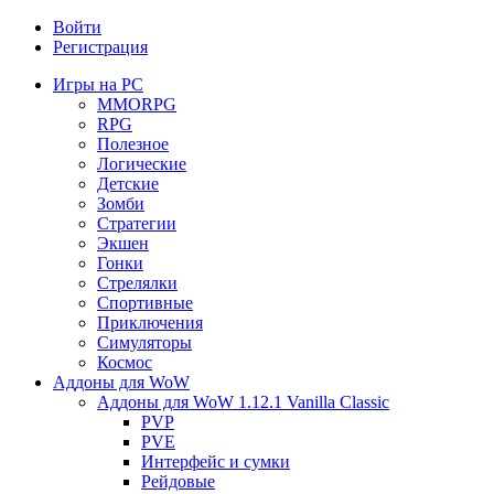
Войти
Регистрация
Игры на PC
MMORPG
RPG
Полезное
Логические
Детские
Зомби
Стратегии
Экшен
Гонки
Стрелялки
Спортивные
Приключения
Симуляторы
Космос
Аддоны для WoW
Аддоны для WoW 1.12.1 Vanilla Classic
PVP
PVE
Интерфейс и сумки
Рейдовые