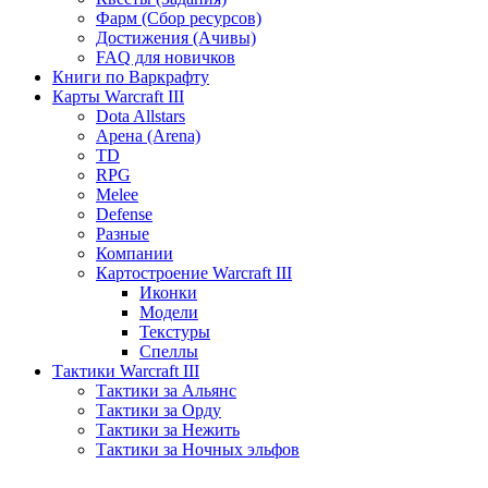
Фарм (Сбор ресурсов)
Достижения (Ачивы)
FAQ для новичков
Книги по Варкрафту
Карты Warcraft III
Dota Allstars
Арена (Arena)
TD
RPG
Melee
Defense
Разные
Компании
Картостроение Warcraft III
Иконки
Модели
Текстуры
Спеллы
Тактики Warcraft III
Тактики за Альянс
Тактики за Орду
Тактики за Нежить
Тактики за Ночных эльфов