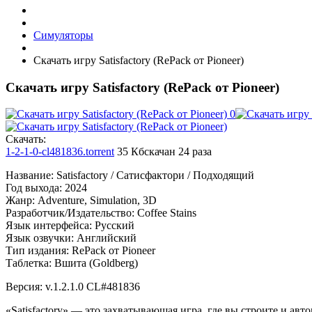
Симуляторы
Скачать игру Satisfactory (RePack от Pioneer)
Скачать игру Satisfactory (RePack от Pioneer)
Cкачать:
1-2-1-0-cl481836.torrent
35 Кб
скачан 24 раза
Название: Satisfactory / Сатисфактори / Подходящий
Год выхода: 2024
Жанр: Adventure, Simulation, 3D
Разработчик/Издательство: Coffee Stains
Язык интерфейса: Русский
Язык озвучки: Английский
Тип издания: RePack от Pioneer
Таблетка: Вшита (Goldberg)
Версия: v.1.2.1.0 CL#481836
«Satisfactory» — это захватывающая игра, где вы строите и ав