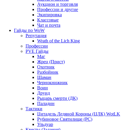
Аукцион и торговля
Профессии и другие
Экипировка
Классовые
Чат и почта
Гайды по WoW
Репутация
Wrath of the Lich King
Профессии
PVE Гайды
Маг
Жрец (Прист)
Охотник
Разбойник
Шаман
Чернокнижник
Воин
Друид
Рыцарь смерти (ДК)
Паладин
Тактики
Цитадель Ледяной Короны (ЦЛК) WotLK
Рубиновое Святилище (РС)
Ульдуар
Квесты (Задания)