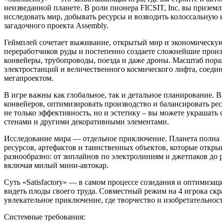
неизведанной планете. В роли пионера FICSIT, Inc. вы призе
исследовать мир, добывать ресурсы и возводить колоссальну
загадочного проекта Assembly.
Геймплей сочетает выживание, открытый мир и экономическую
переработчиков руды и постепенно создаете сложнейшие прои
конвейеры, трубопроводы, поезда и даже дроны. Масштаб пор
электростанций и величественного космического лифта, соед
мегапроектом.
В игре важны как глобальное, так и детальное планирование.
конвейеров, оптимизировать производство и балансировать ресу
не только эффективность, но и эстетику – вы можете украшать
стенами и другими декоративными элементами.
Исследование мира — отдельное приключение. Планета полна
ресурсов, артефактов и таинственных объектов, которые откр
разнообразно: от зиплайнов по электролиниям и джетпаков до 
включая милый мини-автокар.
Суть «Satisfactory» — в самом процессе созидания и оптимизаци
видеть плоды своего труда. Совместный режим на 4 игрока скр
увлекательное приключение, где творчество и изобретательнос
Системные требования: