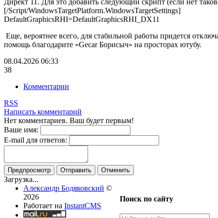
Директ 11. Для это добавить следующий скрипт (если нет таков
[/Scrіpt/WindowsTargetPlatform.WindowsTargetSettings]
DefaultGraphicsRHI=DefaultGraphicsRHI_DX11
Еще, вероятнее всего, для стабильной работы придется отключат
помощь благодарите «Gecar Борисыч» на просторах ютубу.
08.04.2026
06:33
38
Комментарии
RSS
Написать комментарий
Нет комментариев. Ваш будет первым!
Ваше имя:
E-mail для ответов:
Предпросмотр
Отправить
Отменить
Загрузка...
Александр Бодяковский
©
2026
Поиск по сайту
Работает на
InstantCMS