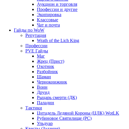
Аукцион и торговля
Профессии и другие
Экипировка
Классовые
Чат и почта
Гайды по WoW
Репутация
Wrath of the Lich King
Профессии
PVE Гайды
Маг
Жрец (Прист)
Охотник
Разбойник
Шаман
Чернокнижник
Воин
Друид
Рыцарь смерти (ДК)
Паладин
Тактики
Цитадель Ледяной Короны (ЦЛК) WotLK
Рубиновое Святилище (РС)
Ульдуар
Квесты (Задания)