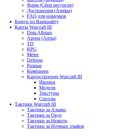
Фарм (Сбор ресурсов)
Достижения (Ачивы)
FAQ для новичков
Книги по Варкрафту
Карты Warcraft III
Dota Allstars
Арена (Arena)
TD
RPG
Melee
Defense
Разные
Компании
Картостроение Warcraft III
Иконки
Модели
Текстуры
Спеллы
Тактики Warcraft III
Тактики за Альянс
Тактики за Орду
Тактики за Нежить
Тактики за Ночных эльфов