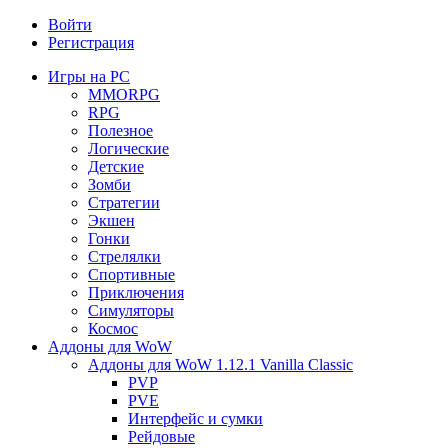
Войти
Регистрация
Игры на PC
MMORPG
RPG
Полезное
Логические
Детские
Зомби
Стратегии
Экшен
Гонки
Стрелялки
Спортивные
Приключения
Симуляторы
Космос
Аддоны для WoW
Аддоны для WoW 1.12.1 Vanilla Classic
PVP
PVE
Интерфейс и сумки
Рейдовые