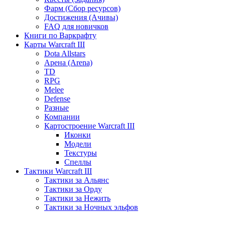
Фарм (Сбор ресурсов)
Достижения (Ачивы)
FAQ для новичков
Книги по Варкрафту
Карты Warcraft III
Dota Allstars
Арена (Arena)
TD
RPG
Melee
Defense
Разные
Компании
Картостроение Warcraft III
Иконки
Модели
Текстуры
Спеллы
Тактики Warcraft III
Тактики за Альянс
Тактики за Орду
Тактики за Нежить
Тактики за Ночных эльфов