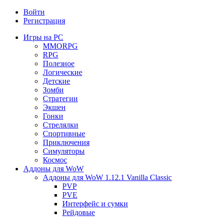
Войти
Регистрация
Игры на PC
MMORPG
RPG
Полезное
Логические
Детские
Зомби
Стратегии
Экшен
Гонки
Стрелялки
Спортивные
Приключения
Симуляторы
Космос
Аддоны для WoW
Аддоны для WoW 1.12.1 Vanilla Classic
PVP
PVE
Интерфейс и сумки
Рейдовые