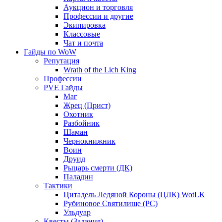
Аукцион и торговля
Профессии и другие
Экипировка
Классовые
Чат и почта
Гайды по WoW
Репутация
Wrath of the Lich King
Профессии
PVE Гайды
Маг
Жрец (Прист)
Охотник
Разбойник
Шаман
Чернокнижник
Воин
Друид
Рыцарь смерти (ДК)
Паладин
Тактики
Цитадель Ледяной Короны (ЦЛК) WotLK
Рубиновое Святилище (РС)
Ульдуар
Квесты (Задания)