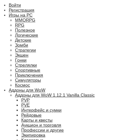
Войти
Регистрация
Игры на PC
MMORPG
RPG
Полезное
Логические
Детские
Зомби
Стратегии
Экшен
Гонки
Стрелялки
Спортивные
Приключения
Симуляторы
Космос
Аддоны для WoW
Аддоны для WoW 1.12.1 Vanilla Classic
PVP
PVE
Интерфейс и сумки
Рейдовые
Карты и квесты
Аукцион и торговля
Профессии и другие
Экипировка