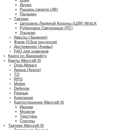
Воин
Друид
Рыцарь смерти (ДК)
Паладин
Тактики
Цитадель Ледяной Короны (ЦЛК) WotLK
Рубиновое Святилище (РС)
Ульдуар
Квесты (Задания)
Фарм (Сбор ресурсов)
Достижения (Ачивы)
FAQ для новичков
Книги по Варкрафту
Карты Warcraft III
Dota Allstars
Арена (Arena)
TD
RPG
Melee
Defense
Разные
Компании
Картостроение Warcraft III
Иконки
Модели
Текстуры
Спеллы
Тактики Warcraft III