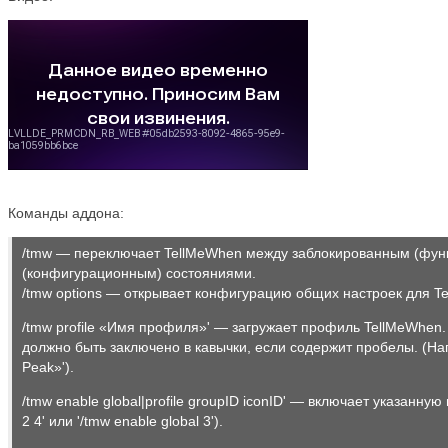
Команды аддона:
/tmw — переключает TellMeWhen между заблокированным (фун
(конфигурационным) состояниями.
/tmw options — открывает конфигурацию общих настроек для T
/tmw profile «Имя профиля»' — загружает профиль TellMeWhen.
должно быть заключено в кавычки, если содержит пробелы. (Напр
Peak»').
/tmw enable global|profile groupID iconID' — включает указанную
2 4' или '/tmw enable global 3').