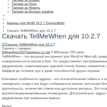
Тактики за Альянс
Тактики за Орду
Тактики за Нежить
Тактики за Ночных эльфов
Аддоны для WoW 10.2.7 Dragonflight
Скачать TellMeWhen для 10.2.7
Скачать TellMeWhen для 10.2.7
Скачать с сервера:
tellmewhen1027wowguru-ru.zip
2 Мб
скачан 292 раза
TellMeWhen – это мощный инструмент для World of Warcraft, ра
осведомленности игрока в бою. Он предоставляет настраиваемые
уведомления, охватывающие широкий спектр боевых элементов: 
баффов до тотемов, рун и даже способностей других игроков.
Ключевая особенность аддона – его исключительная гибкость и н
определить, когда и как будут отображаться иконки, используя бол
длительность, количество стаков или доступные ресурсы. Это поз
высокоспециализированные оповещения. Дополнительно, аддон п
уведомления при изменении важных
Видео: