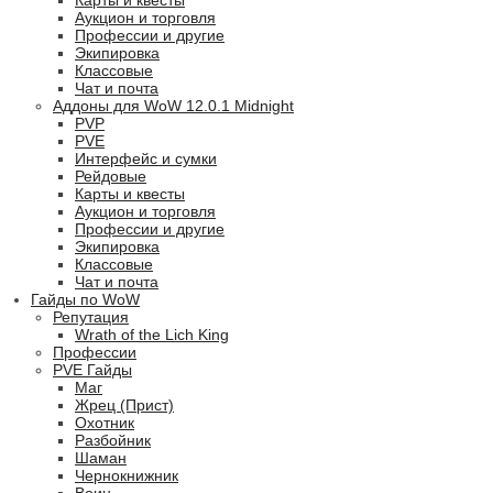
Карты и квесты
Аукцион и торговля
Профессии и другие
Экипировка
Классовые
Чат и почта
Аддоны для WoW 12.0.1 Midnight
PVP
PVE
Интерфейс и сумки
Рейдовые
Карты и квесты
Аукцион и торговля
Профессии и другие
Экипировка
Классовые
Чат и почта
Гайды по WoW
Репутация
Wrath of the Lich King
Профессии
PVE Гайды
Маг
Жрец (Прист)
Охотник
Разбойник
Шаман
Чернокнижник