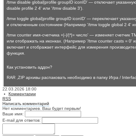
/tmw disable global|profile groupID iconID' — отключает указанн
disable profile 2 4' или '/tmw disable 3').
/tmw toggle global|profile groupID iconID' — переключает указ
и отключенным состоянием (Например '/tmw toggle global 2 4' или 
/tmw counter имя-счетчика +|-|/|*|= число' — изменяет счетчик
или отображать на иконках. (Например '/tmw counter casts = 0' ил
включает и отображает интерфейс для измерения производител
функция.
Как установить аддон?
RAR ,ZIP архивы распаковать необходимо в папку Игра / Interfac
22.03.2026
18:00
Комментарии
RSS
Написать комментарий
Нет комментариев. Ваш будет первым!
Ваше имя:
E-mail для ответов: