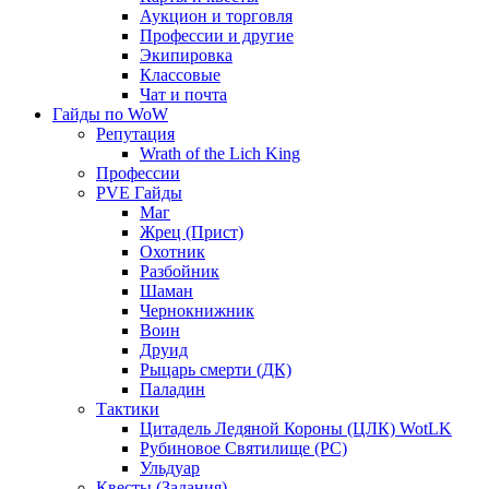
Аукцион и торговля
Профессии и другие
Экипировка
Классовые
Чат и почта
Гайды по WoW
Репутация
Wrath of the Lich King
Профессии
PVE Гайды
Маг
Жрец (Прист)
Охотник
Разбойник
Шаман
Чернокнижник
Воин
Друид
Рыцарь смерти (ДК)
Паладин
Тактики
Цитадель Ледяной Короны (ЦЛК) WotLK
Рубиновое Святилище (РС)
Ульдуар
Квесты (Задания)