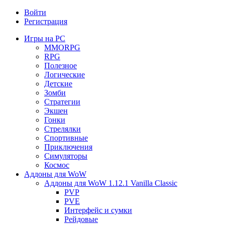
Войти
Регистрация
Игры на PC
MMORPG
RPG
Полезное
Логические
Детские
Зомби
Стратегии
Экшен
Гонки
Стрелялки
Спортивные
Приключения
Симуляторы
Космос
Аддоны для WoW
Аддоны для WoW 1.12.1 Vanilla Classic
PVP
PVE
Интерфейс и сумки
Рейдовые