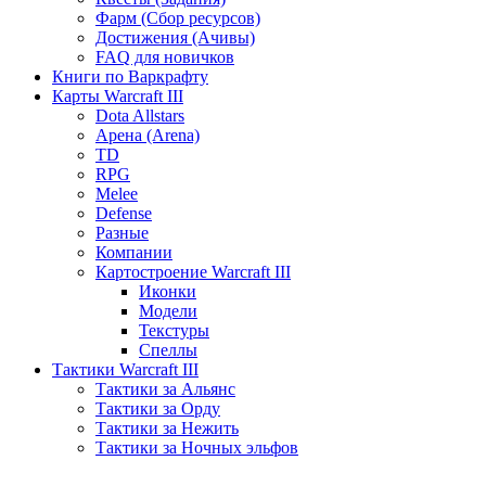
Фарм (Сбор ресурсов)
Достижения (Ачивы)
FAQ для новичков
Книги по Варкрафту
Карты Warcraft III
Dota Allstars
Арена (Arena)
TD
RPG
Melee
Defense
Разные
Компании
Картостроение Warcraft III
Иконки
Модели
Текстуры
Спеллы
Тактики Warcraft III
Тактики за Альянс
Тактики за Орду
Тактики за Нежить
Тактики за Ночных эльфов