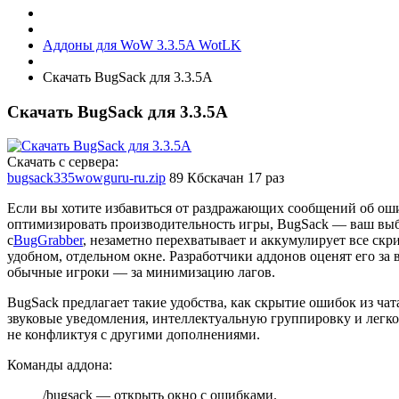
Аддоны для WoW 3.3.5A WotLK
Скачать BugSack для 3.3.5A
Скачать BugSack для 3.3.5A
Скачать с сервера:
bugsack335wowguru-ru.zip
89 Кб
скачан 17 раз
Если вы хотите избавиться от раздражающих сообщений об ошиб
оптимизировать производительность игры, BugSack — ваш выб
с
BugGrabber
, незаметно перехватывает и аккумулирует все скр
удобном, отдельном окне. Разработчики аддонов оценят его за 
обычные игроки — за минимизацию лагов.
BugSack предлагает такие удобства, как скрытие ошибок из чат
звуковые уведомления, интеллектуальную группировку и легко
не конфликтуя с другими дополнениями.
Команды аддона:
/bugsack — открыть окно с ошибками.