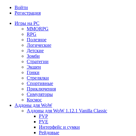
Войти
Регистрация
Игры на PC
MMORPG
RPG
Полезное
Логические
Детские
Зомби
Стратегии
Экшен
Гонки
Стрелялки
Спортивные
Приключения
Симуляторы
Космос
Аддоны для WoW
Аддоны для WoW 1.12.1 Vanilla Classic
PVP
PVE
Интерфейс и сумки
Рейдовые