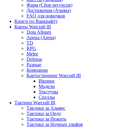
Фарм (Сбор ресурсов)
Достижения (Ачивы)
FAQ для новичков
Книги по Варкрафту
Карты Warcraft III
Dota Allstars
Арена (Arena)
TD
RPG
Melee
Defense
Разные
Компании
Картостроение Warcraft III
Иконки
Модели
Текстуры
Спеллы
Тактики Warcraft III
Тактики за Альянс
Тактики за Орду
Тактики за Нежить
Тактики за Ночных эльфов