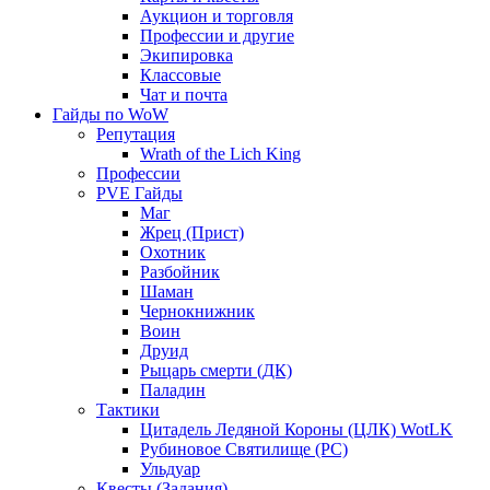
Аукцион и торговля
Профессии и другие
Экипировка
Классовые
Чат и почта
Гайды по WoW
Репутация
Wrath of the Lich King
Профессии
PVE Гайды
Маг
Жрец (Прист)
Охотник
Разбойник
Шаман
Чернокнижник
Воин
Друид
Рыцарь смерти (ДК)
Паладин
Тактики
Цитадель Ледяной Короны (ЦЛК) WotLK
Рубиновое Святилище (РС)
Ульдуар
Квесты (Задания)