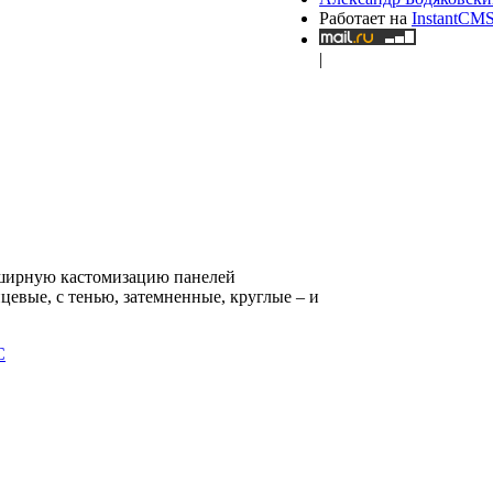
Работает на
InstantCM
|
бширную кастомизацию панелей
евые, с тенью, затемненные, круглые – и
C