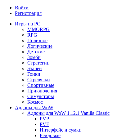
Войти
Регистрация
Игры на PC
MMORPG
RPG
Полезное
Логические
Детские
Зомби
Стратегии
Экшен
Гонки
Стрелялки
Спортивные
Приключения
Симуляторы
Космос
Аддоны для WoW
Аддоны для WoW 1.12.1 Vanilla Classic
PVP
PVE
Интерфейс и сумки
Рейдовые