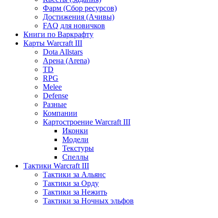
Фарм (Сбор ресурсов)
Достижения (Ачивы)
FAQ для новичков
Книги по Варкрафту
Карты Warcraft III
Dota Allstars
Арена (Arena)
TD
RPG
Melee
Defense
Разные
Компании
Картостроение Warcraft III
Иконки
Модели
Текстуры
Спеллы
Тактики Warcraft III
Тактики за Альянс
Тактики за Орду
Тактики за Нежить
Тактики за Ночных эльфов