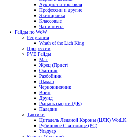
Аукцион и торговля
Профессии и другие
Экипировка
Классовые
Чат и почта
Гайды по WoW
Репутация
Wrath of the Lich King
Профессии
PVE Гайды
Маг
Жрец (Прист)
Охотник
Разбойник
Шаман
Чернокнижник
Воин
Друид
Рыцарь смерти (ДК)
Паладин
Тактики
Цитадель Ледяной Короны (ЦЛК) WotLK
Рубиновое Святилище (РС)
Ульдуар
Квесты (Задания)