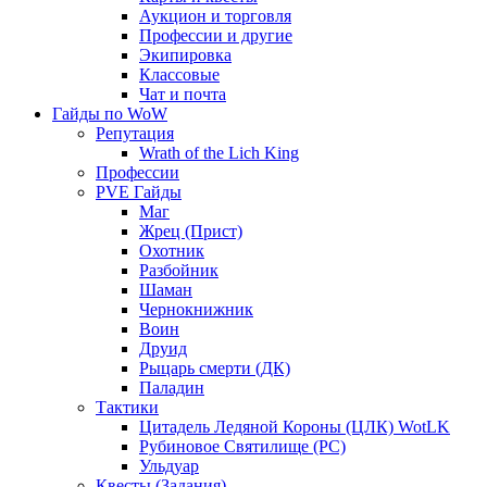
Аукцион и торговля
Профессии и другие
Экипировка
Классовые
Чат и почта
Гайды по WoW
Репутация
Wrath of the Lich King
Профессии
PVE Гайды
Маг
Жрец (Прист)
Охотник
Разбойник
Шаман
Чернокнижник
Воин
Друид
Рыцарь смерти (ДК)
Паладин
Тактики
Цитадель Ледяной Короны (ЦЛК) WotLK
Рубиновое Святилище (РС)
Ульдуар
Квесты (Задания)