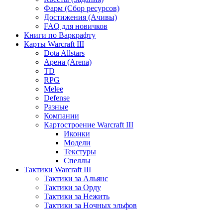
Фарм (Сбор ресурсов)
Достижения (Ачивы)
FAQ для новичков
Книги по Варкрафту
Карты Warcraft III
Dota Allstars
Арена (Arena)
TD
RPG
Melee
Defense
Разные
Компании
Картостроение Warcraft III
Иконки
Модели
Текстуры
Спеллы
Тактики Warcraft III
Тактики за Альянс
Тактики за Орду
Тактики за Нежить
Тактики за Ночных эльфов