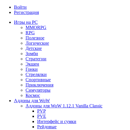
Войти
Регистрация
Игры на PC
MMORPG
RPG
Полезное
Логические
Детские
Зомби
Стратегии
Экшен
Гонки
Стрелялки
Спортивные
Приключения
Симуляторы
Космос
Аддоны для WoW
Аддоны для WoW 1.12.1 Vanilla Classic
PVP
PVE
Интерфейс и сумки
Рейдовые