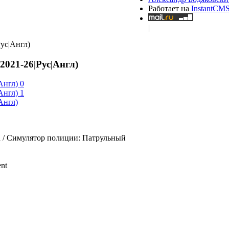
Работает на
InstantCM
|
ус|Англ)
021-26|Рус|Англ)
tion / Симулятор полиции: Патрульный
ent