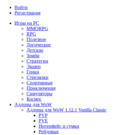
Войти
Регистрация
Игры на PC
MMORPG
RPG
Полезное
Логические
Детские
Зомби
Стратегии
Экшен
Гонки
Стрелялки
Спортивные
Приключения
Симуляторы
Космос
Аддоны для WoW
Аддоны для WoW 1.12.1 Vanilla Classic
PVP
PVE
Интерфейс и сумки
Рейдовые