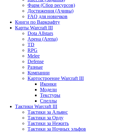
Фарм (Сбор ресурсов)
Достижения (Ачивы)
FAQ для новичков
Книги по Варкрафту
Карты Warcraft III
Dota Allstars
Арена (Arena)
TD
RPG
Melee
Defense
Разные
Компании
Картостроение Warcraft III
Иконки
Модели
Текстуры
Спеллы
Тактики Warcraft III
Тактики за Альянс
Тактики за Орду
Тактики за Нежить
Тактики за Ночных эльфов