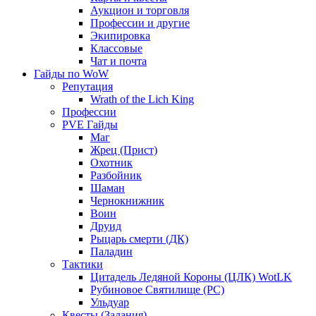
Аукцион и торговля
Профессии и другие
Экипировка
Классовые
Чат и почта
Гайды по WoW
Репутация
Wrath of the Lich King
Профессии
PVE Гайды
Маг
Жрец (Прист)
Охотник
Разбойник
Шаман
Чернокнижник
Воин
Друид
Рыцарь смерти (ДК)
Паладин
Тактики
Цитадель Ледяной Короны (ЦЛК) WotLK
Рубиновое Святилище (РС)
Ульдуар
Квесты (Задания)