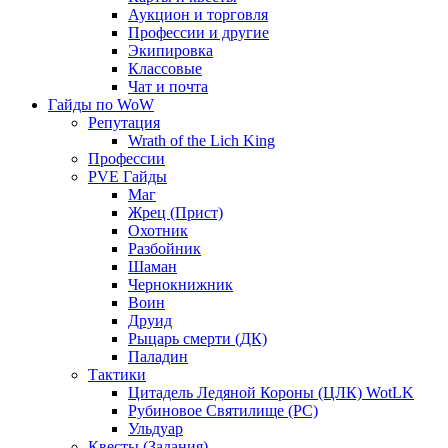
Аукцион и торговля
Профессии и другие
Экипировка
Классовые
Чат и почта
Гайды по WoW
Репутация
Wrath of the Lich King
Профессии
PVE Гайды
Маг
Жрец (Прист)
Охотник
Разбойник
Шаман
Чернокнижник
Воин
Друид
Рыцарь смерти (ДК)
Паладин
Тактики
Цитадель Ледяной Короны (ЦЛК) WotLK
Рубиновое Святилище (РС)
Ульдуар
Квесты (Задания)