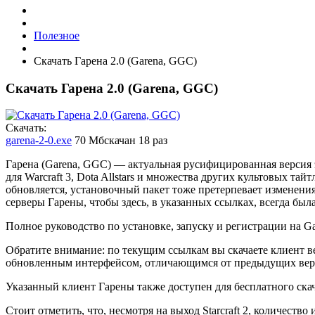
Полезное
Скачать Гарена 2.0 (Garena, GGC)
Скачать Гарена 2.0 (Garena, GGC)
Cкачать:
garena-2-0.exe
70 Мб
скачан 18 раз
Гарена (Garena, GGC) — актуальная русифицированная версия 
для Warcraft 3, Dota Allstars и множества других культовых та
обновляется, установочный пакет тоже претерпевает изменен
серверы Гарены, чтобы здесь, в указанных ссылках, всегда был
Полное руководство по установке, запуску и регистрации на G
Обратите внимание: по текущим ссылкам вы скачаете клиент в
обновленным интерфейсом, отличающимся от предыдущих вер
Указанный клиент Гарены также доступен для бесплатного скач
Стоит отметить, что, несмотря на выход Starcraft 2, количество