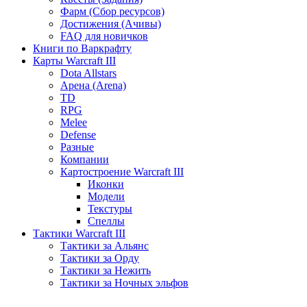
Фарм (Сбор ресурсов)
Достижения (Ачивы)
FAQ для новичков
Книги по Варкрафту
Карты Warcraft III
Dota Allstars
Арена (Arena)
TD
RPG
Melee
Defense
Разные
Компании
Картостроение Warcraft III
Иконки
Модели
Текстуры
Спеллы
Тактики Warcraft III
Тактики за Альянс
Тактики за Орду
Тактики за Нежить
Тактики за Ночных эльфов