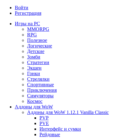
Войти
Регистрация
Игры на PC
MMORPG
RPG
Полезное
Логические
Детские
Зомби
Стратегии
Экшен
Гонки
Стрелялки
Спортивные
Приключения
Симуляторы
Космос
Аддоны для WoW
Аддоны для WoW 1.12.1 Vanilla Classic
PVP
PVE
Интерфейс и сумки
Рейдовые