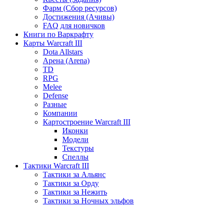
Фарм (Сбор ресурсов)
Достижения (Ачивы)
FAQ для новичков
Книги по Варкрафту
Карты Warcraft III
Dota Allstars
Арена (Arena)
TD
RPG
Melee
Defense
Разные
Компании
Картостроение Warcraft III
Иконки
Модели
Текстуры
Спеллы
Тактики Warcraft III
Тактики за Альянс
Тактики за Орду
Тактики за Нежить
Тактики за Ночных эльфов