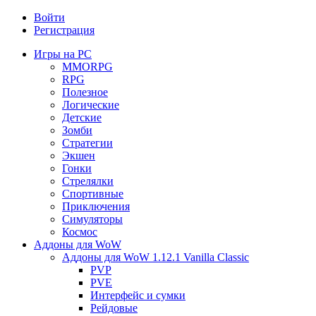
Войти
Регистрация
Игры на PC
MMORPG
RPG
Полезное
Логические
Детские
Зомби
Стратегии
Экшен
Гонки
Стрелялки
Спортивные
Приключения
Симуляторы
Космос
Аддоны для WoW
Аддоны для WoW 1.12.1 Vanilla Classic
PVP
PVE
Интерфейс и сумки
Рейдовые