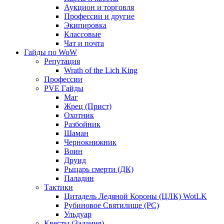
Аукцион и торговля
Профессии и другие
Экипировка
Классовые
Чат и почта
Гайды по WoW
Репутация
Wrath of the Lich King
Профессии
PVE Гайды
Маг
Жрец (Прист)
Охотник
Разбойник
Шаман
Чернокнижник
Воин
Друид
Рыцарь смерти (ДК)
Паладин
Тактики
Цитадель Ледяной Короны (ЦЛК) WotLK
Рубиновое Святилище (РС)
Ульдуар
Квесты (Задания)