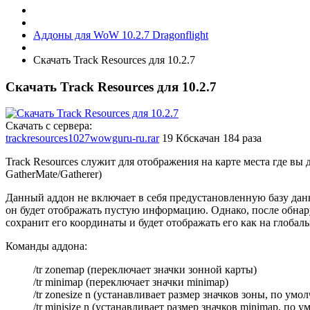
Аддоны для WoW 10.2.7 Dragonflight
Скачать Track Resources для 10.2.7
Скачать Track Resources для 10.2.7
Скачать с сервера:
trackresources1027wowguru-ru.rar
19 Кб
скачан 184 раза
Track Resources служит для отображения на карте места где вы 
GatherMate/Gatherer)
Данный аддон не включает в себя предустановленную базу дан
он будет отображать пустую информацию. Однако, после обнар
сохранит его координаты и будет отображать его как на глобаль
Команды аддона:
/tr zonemap (переключает значки зонной карты)
/tr minimap (переключает значки minimap)
/tr zonesize n (устанавливает размер значков зоны, по ум
/tr minisize n (устанавливает размер значков minimap, по