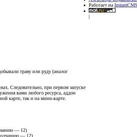
Работает на
InstantCM
|
добывали траву или руду (аналог
ных. Следовательно, при первом запуске
ужения вами любого ресурса, аддон
ной карте, так и на мини-карте.
олчанию — 12)
 умолчанию — 12)