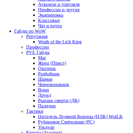
Аукцион и торговля
Профессии и другие
Экипировка
Классовые
Чат и почта
Гайды по WoW
Репутация
Wrath of the Lich King
Профессии
PVE Гайды
Маг
Жрец (Прист)
Охотник
Разбойник
Шаман
Чернокнижник
Воин
Друид
Рыцарь смерти (ДК)
Паладин
Тактики
Цитадель Ледяной Короны (ЦЛК) WotLK
Рубиновое Святилище (РС)
Ульдуар
Квесты (Задания)