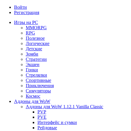
Войти
Регистрация
Игры на PC
MMORPG
RPG
Полезное
Логические
Детские
Зомби
Стратегии
Экшен
Гонки
Стрелялки
Спортивные
Приключения
Симуляторы
Космос
Аддоны для WoW
Аддоны для WoW 1.12.1 Vanilla Classic
PVP
PVE
Интерфейс и сумки
Рейдовые