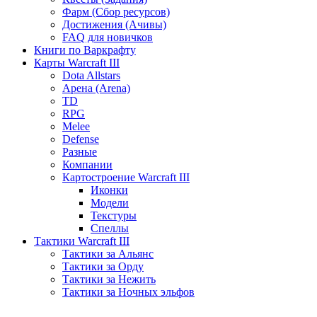
Фарм (Сбор ресурсов)
Достижения (Ачивы)
FAQ для новичков
Книги по Варкрафту
Карты Warcraft III
Dota Allstars
Арена (Arena)
TD
RPG
Melee
Defense
Разные
Компании
Картостроение Warcraft III
Иконки
Модели
Текстуры
Спеллы
Тактики Warcraft III
Тактики за Альянс
Тактики за Орду
Тактики за Нежить
Тактики за Ночных эльфов