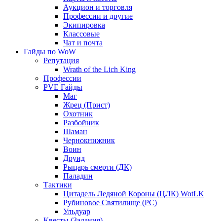
Аукцион и торговля
Профессии и другие
Экипировка
Классовые
Чат и почта
Гайды по WoW
Репутация
Wrath of the Lich King
Профессии
PVE Гайды
Маг
Жрец (Прист)
Охотник
Разбойник
Шаман
Чернокнижник
Воин
Друид
Рыцарь смерти (ДК)
Паладин
Тактики
Цитадель Ледяной Короны (ЦЛК) WotLK
Рубиновое Святилище (РС)
Ульдуар
Квесты (Задания)