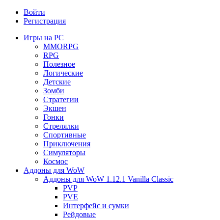
Войти
Регистрация
Игры на PC
MMORPG
RPG
Полезное
Логические
Детские
Зомби
Стратегии
Экшен
Гонки
Стрелялки
Спортивные
Приключения
Симуляторы
Космос
Аддоны для WoW
Аддоны для WoW 1.12.1 Vanilla Classic
PVP
PVE
Интерфейс и сумки
Рейдовые