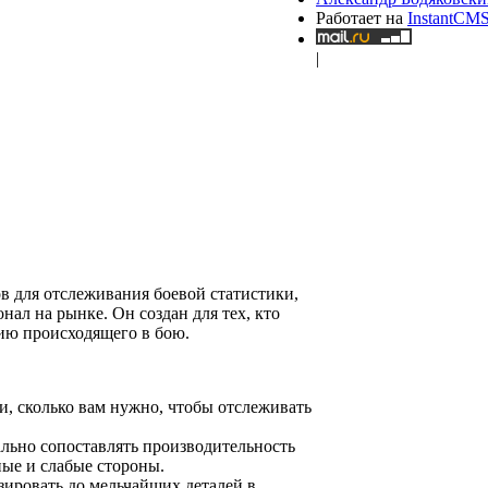
Работает на
InstantCM
|
в для отслеживания боевой статистики,
ал на рынке. Он создан для тех, кто
ию происходящего в бою.
и, сколько вам нужно, чтобы отслеживать
льно сопоставлять производительность
ные и слабые стороны.
зировать до мельчайших деталей в