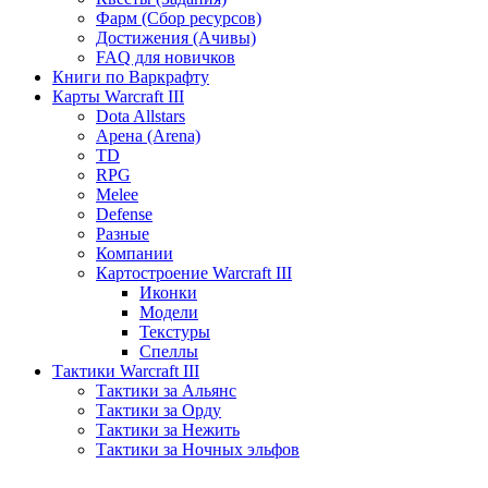
Фарм (Сбор ресурсов)
Достижения (Ачивы)
FAQ для новичков
Книги по Варкрафту
Карты Warcraft III
Dota Allstars
Арена (Arena)
TD
RPG
Melee
Defense
Разные
Компании
Картостроение Warcraft III
Иконки
Модели
Текстуры
Спеллы
Тактики Warcraft III
Тактики за Альянс
Тактики за Орду
Тактики за Нежить
Тактики за Ночных эльфов