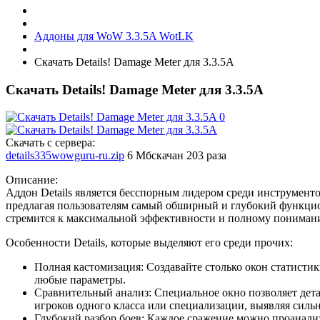
Аддоны для WoW 3.3.5A WotLK
Скачать Details! Damage Meter для 3.3.5A
Скачать Details! Damage Meter для 3.3.5A
Скачать с сервера:
details335wowguru-ru.zip
6 Мб
скачан 203 раза
Описание:
Аддон Details является бесспорным лидером среди инструменто
предлагая пользователям самый обширный и глубокий функцион
стремится к максимальной эффективности и полному пониман
Особенности Details, которые выделяют его среди прочих:
Полная кастомизация: Создавайте столько окон статистик
любые параметры.
Сравнительный анализ: Специальное окно позволяет дета
игроков одного класса или специализации, выявляя силь
Глубокий разбор боев: Каждое сражение можно проанали