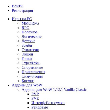
Войти
Регистрация
Игры на PC
MMORPG
RPG
Полезное
Логические
Детские
Зомби
Стратегии
Экшен
Гонки
Стрелялки
Спортивные
Приключения
Симуляторы
Космос
Аддоны для WoW
Аддоны для WoW 1.12.1 Vanilla Classic
PVP
PVE
Интерфейс и сумки
Рейдовые