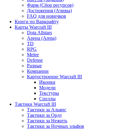
Фарм (Сбор ресурсов)
Достижения (Ачивы)
FAQ для новичков
Книги по Варкрафту
Карты Warcraft III
Dota Allstars
Арена (Arena)
TD
RPG
Melee
Defense
Разные
Компании
Картостроение Warcraft III
Иконки
Модели
Текстуры
Спеллы
Тактики Warcraft III
Тактики за Альянс
Тактики за Орду
Тактики за Нежить
Тактики за Ночных эльфов