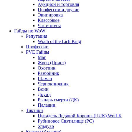
Аукцион и торговля
Профессии и другие
Экипировка
Классовые
Чат и почта
Гайды по WoW
Репутация
Wrath of the Lich King
Профессии
PVE Гайды
Маг
Жрец (Прист)
Охотник
Разбойник
Шаман
Чернокнижник
Воин
Друид
Рыцарь смерти (ДК)
Паладин
Тактики
Цитадель Ледяной Короны (ЦЛК) WotLK
Рубиновое Святилище (РС)
Ульдуар
Квесты (Задания)