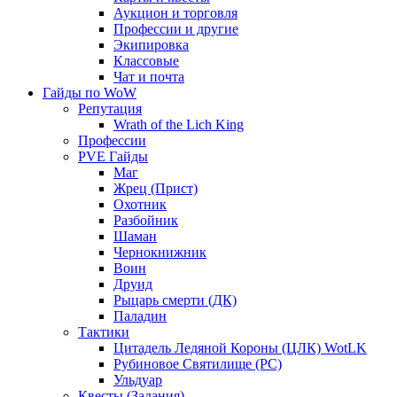
Аукцион и торговля
Профессии и другие
Экипировка
Классовые
Чат и почта
Гайды по WoW
Репутация
Wrath of the Lich King
Профессии
PVE Гайды
Маг
Жрец (Прист)
Охотник
Разбойник
Шаман
Чернокнижник
Воин
Друид
Рыцарь смерти (ДК)
Паладин
Тактики
Цитадель Ледяной Короны (ЦЛК) WotLK
Рубиновое Святилище (РС)
Ульдуар
Квесты (Задания)