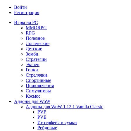
Войти
Регистрация
Игры на PC
MMORPG
RPG
Полезное
Логические
Детские
Зомби
Стратегии
Экшен
Гонки
Стрелялки
Спортивные
Приключения
Симуляторы
Космос
Аддоны для WoW
Аддоны для WoW 1.12.1 Vanilla Classic
PVP
PVE
Интерфейс и сумки
Рейдовые