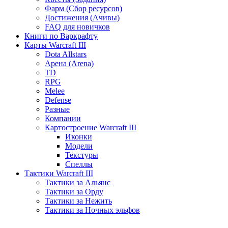
Фарм (Сбор ресурсов)
Достижения (Ачивы)
FAQ для новичков
Книги по Варкрафту
Карты Warcraft III
Dota Allstars
Арена (Arena)
TD
RPG
Melee
Defense
Разные
Компании
Картостроение Warcraft III
Иконки
Модели
Текстуры
Спеллы
Тактики Warcraft III
Тактики за Альянс
Тактики за Орду
Тактики за Нежить
Тактики за Ночных эльфов