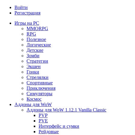
Войти
Регистрация
Игры на PC
MMORPG
RPG
Полезное
Логические
Детские
Зомби
Стратегии
Экшен
Гонки
Стрелялки
Спортивные
Приключения
Симуляторы
Космос
Аддоны для WoW
Аддоны для WoW 1.12.1 Vanilla Classic
PVP
PVE
Интерфейс и сумки
Рейдовые