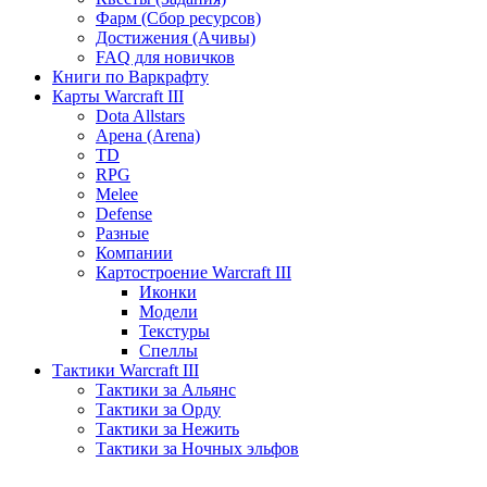
Фарм (Сбор ресурсов)
Достижения (Ачивы)
FAQ для новичков
Книги по Варкрафту
Карты Warcraft III
Dota Allstars
Арена (Arena)
TD
RPG
Melee
Defense
Разные
Компании
Картостроение Warcraft III
Иконки
Модели
Текстуры
Спеллы
Тактики Warcraft III
Тактики за Альянс
Тактики за Орду
Тактики за Нежить
Тактики за Ночных эльфов