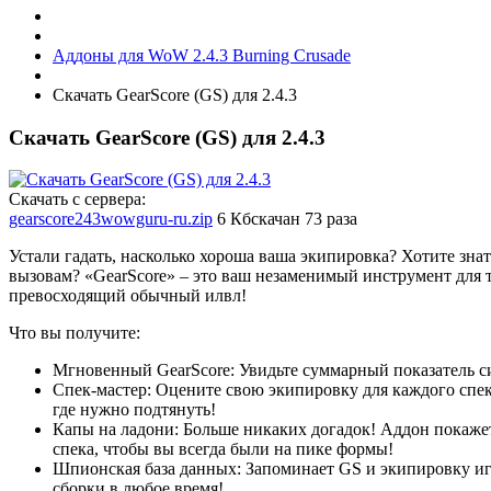
Аддоны для WoW 2.4.3 Burning Crusade
Скачать GearScore (GS) для 2.4.3
Скачать GearScore (GS) для 2.4.3
Скачать с сервера:
gearscore243wowguru-ru.zip
6 Кб
скачан 73 раза
Устали гадать, насколько хороша ваша экипировка? Хотите знать
вызовам? «GearScore» – это ваш незаменимый инструмент для 
превосходящий обычный илвл!
Что вы получите:
Мгновенный GearScore: Увидьте суммарный показатель с
Спек-мастер: Оцените свою экипировку для каждого спека
где нужно подтянуть!
Капы на ладони: Больше никаких догадок! Аддон покаже
спека, чтобы вы всегда были на пике формы!
Шпионская база данных: Запоминает GS и экипировку иг
сборки в любое время!