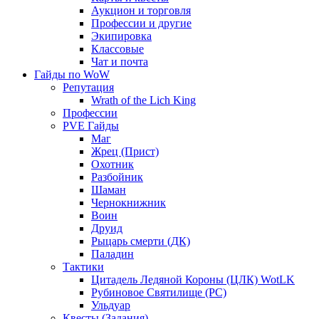
Аукцион и торговля
Профессии и другие
Экипировка
Классовые
Чат и почта
Гайды по WoW
Репутация
Wrath of the Lich King
Профессии
PVE Гайды
Маг
Жрец (Прист)
Охотник
Разбойник
Шаман
Чернокнижник
Воин
Друид
Рыцарь смерти (ДК)
Паладин
Тактики
Цитадель Ледяной Короны (ЦЛК) WotLK
Рубиновое Святилище (РС)
Ульдуар
Квесты (Задания)