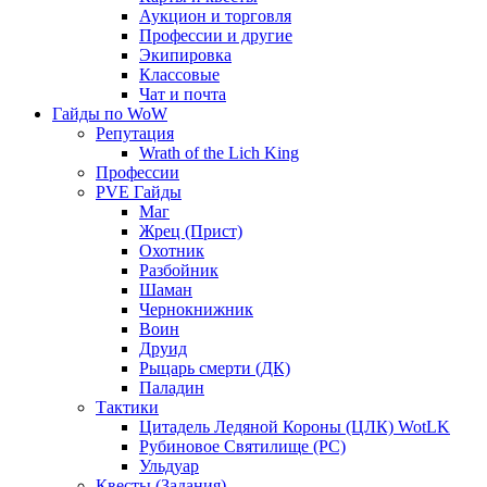
Аукцион и торговля
Профессии и другие
Экипировка
Классовые
Чат и почта
Гайды по WoW
Репутация
Wrath of the Lich King
Профессии
PVE Гайды
Маг
Жрец (Прист)
Охотник
Разбойник
Шаман
Чернокнижник
Воин
Друид
Рыцарь смерти (ДК)
Паладин
Тактики
Цитадель Ледяной Короны (ЦЛК) WotLK
Рубиновое Святилище (РС)
Ульдуар
Квесты (Задания)