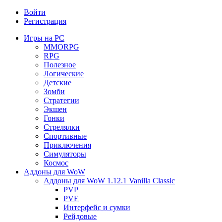
Войти
Регистрация
Игры на PC
MMORPG
RPG
Полезное
Логические
Детские
Зомби
Стратегии
Экшен
Гонки
Стрелялки
Спортивные
Приключения
Симуляторы
Космос
Аддоны для WoW
Аддоны для WoW 1.12.1 Vanilla Classic
PVP
PVE
Интерфейс и сумки
Рейдовые