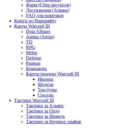
Фарм (Сбор ресурсов)
Достижения (Ачивы)
FAQ для новичков
Книги по Варкрафту
Карты Warcraft III
Dota Allstars
Арена (Arena)
TD
RPG
Melee
Defense
Разные
Компании
Картостроение Warcraft III
Иконки
Модели
Текстуры
Спеллы
Тактики Warcraft III
Тактики за Альянс
Тактики за Орду
Тактики за Нежить
Тактики за Ночных эльфов