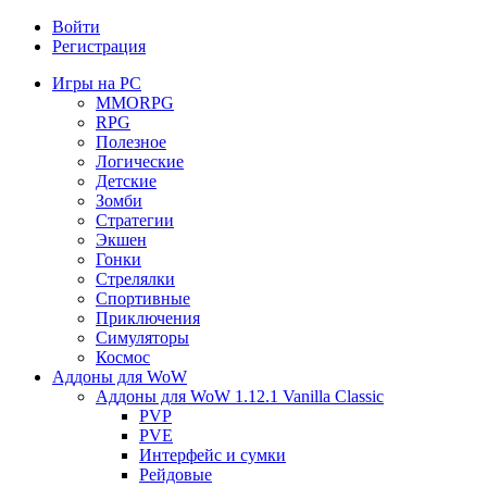
Войти
Регистрация
Игры на PC
MMORPG
RPG
Полезное
Логические
Детские
Зомби
Стратегии
Экшен
Гонки
Стрелялки
Спортивные
Приключения
Симуляторы
Космос
Аддоны для WoW
Аддоны для WoW 1.12.1 Vanilla Classic
PVP
PVE
Интерфейс и сумки
Рейдовые