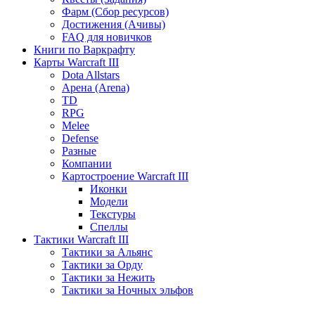
Фарм (Сбор ресурсов)
Достижения (Ачивы)
FAQ для новичков
Книги по Варкрафту
Карты Warcraft III
Dota Allstars
Арена (Arena)
TD
RPG
Melee
Defense
Разные
Компании
Картостроение Warcraft III
Иконки
Модели
Текстуры
Спеллы
Тактики Warcraft III
Тактики за Альянс
Тактики за Орду
Тактики за Нежить
Тактики за Ночных эльфов