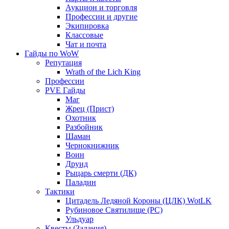
Аукцион и торговля
Профессии и другие
Экипировка
Классовые
Чат и почта
Гайды по WoW
Репутация
Wrath of the Lich King
Профессии
PVE Гайды
Маг
Жрец (Прист)
Охотник
Разбойник
Шаман
Чернокнижник
Воин
Друид
Рыцарь смерти (ДК)
Паладин
Тактики
Цитадель Ледяной Короны (ЦЛК) WotLK
Рубиновое Святилище (РС)
Ульдуар
Квесты (Задания)