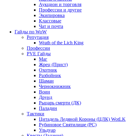
Аукцион и торговля
Профессии и другие
Экипировка
Классовые
Чат и почта
Гайды по WoW
Репутация
Wrath of the Lich King
Профессии
PVE Гайды
Маг
Жрец (Прист)
Охотник
Разбойник
Шаман
Чернокнижник
Воин
Друид
Рыцарь смерти (ДК)
Паладин
Тактики
Цитадель Ледяной Короны (ЦЛК) WotLK
Рубиновое Святилище (РС)
Ульдуар
Квесты (Задания)