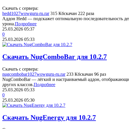
Скачать с сервера:
hedd1027wowguru-ru.rar
315 Кб
скачан 222 раза
Аддон Hedd — подскажет оптимальную последовательность де
урона.
Подробнее
25.03.2026
05:37
0
25.03.2026
05:33
Скачать NugComboBar для 10.2.7
Скачать с сервера:
nugcombobar1027wowguru-ru.rar
233 Кб
скачан 96 раз
NugComboBar — лёгкий и настраиваемый аддон, отображающи
других классов.
Подробнее
25.03.2026
05:33
0
25.03.2026
05:30
Скачать NugEnergy для 10.2.7