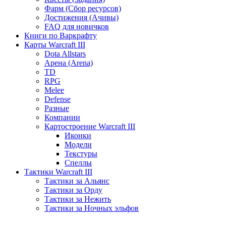
Фарм (Сбор ресурсов)
Достижения (Ачивы)
FAQ для новичков
Книги по Варкрафту
Карты Warcraft III
Dota Allstars
Арена (Arena)
TD
RPG
Melee
Defense
Разные
Компании
Картостроение Warcraft III
Иконки
Модели
Текстуры
Спеллы
Тактики Warcraft III
Тактики за Альянс
Тактики за Орду
Тактики за Нежить
Тактики за Ночных эльфов