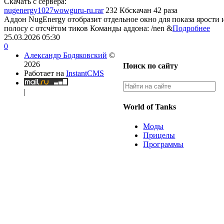
Скачать с сервера:
nugenergy1027wowguru-ru.rar
232 Кб
скачан 42 раза
Аддон NugEnergy отобразит отдельное окно для показа ярости 
полосу с отсчётом тиков Команды аддона: /nen &
Подробнее
25.03.2026
05:30
0
Александр Бодяковский
©
2026
Поиск по сайту
Работает на
InstantCMS
|
World of Tanks
Моды
Прицелы
Программы