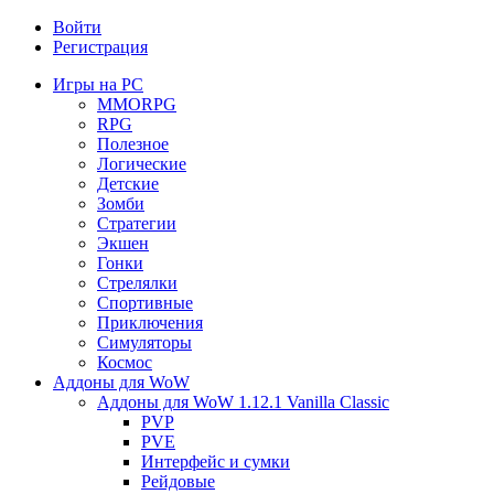
Войти
Регистрация
Игры на PC
MMORPG
RPG
Полезное
Логические
Детские
Зомби
Стратегии
Экшен
Гонки
Стрелялки
Спортивные
Приключения
Симуляторы
Космос
Аддоны для WoW
Аддоны для WoW 1.12.1 Vanilla Classic
PVP
PVE
Интерфейс и сумки
Рейдовые