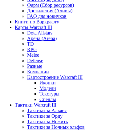
Фарм (Сбор ресурсов)
Достижения (Ачивы)
FAQ для новичков
Книги по Варкрафту
Карты Warcraft III
Dota Allstars
Арена (Arena)
TD
RPG
Melee
Defense
Разные
Компании
Картостроение Warcraft III
Иконки
Модели
Текстуры
Спеллы
Тактики Warcraft III
Тактики за Альянс
Тактики за Орду
Тактики за Нежить
Тактики за Ночных эльфов