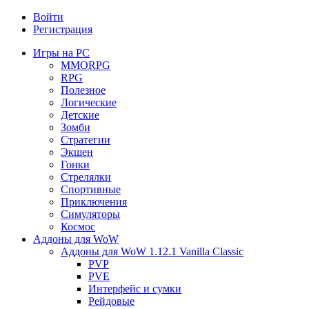
Войти
Регистрация
Игры на PC
MMORPG
RPG
Полезное
Логические
Детские
Зомби
Стратегии
Экшен
Гонки
Стрелялки
Спортивные
Приключения
Симуляторы
Космос
Аддоны для WoW
Аддоны для WoW 1.12.1 Vanilla Classic
PVP
PVE
Интерфейс и сумки
Рейдовые