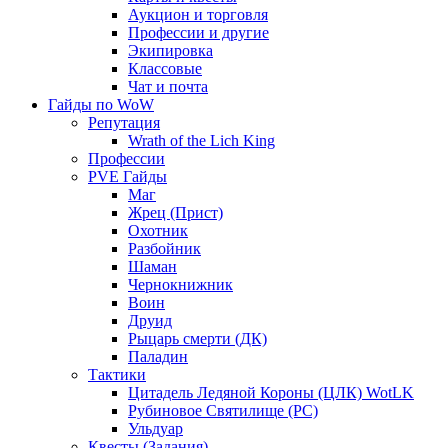
Аукцион и торговля
Профессии и другие
Экипировка
Классовые
Чат и почта
Гайды по WoW
Репутация
Wrath of the Lich King
Профессии
PVE Гайды
Маг
Жрец (Прист)
Охотник
Разбойник
Шаман
Чернокнижник
Воин
Друид
Рыцарь смерти (ДК)
Паладин
Тактики
Цитадель Ледяной Короны (ЦЛК) WotLK
Рубиновое Святилище (РС)
Ульдуар
Квесты (Задания)