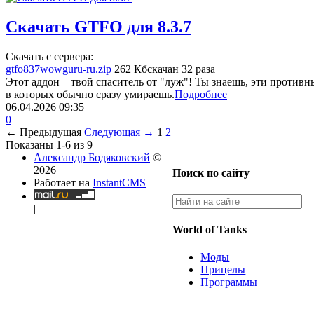
Скачать GTFO для 8.3.7
Скачать с сервера:
gtfo837wowguru-ru.zip
262 Кб
скачан 32 раза
Этот аддон – твой спаситель от "луж"! Ты знаешь, эти противн
в которых обычно сразу умираешь.
Подробнее
06.04.2026
09:35
0
← Предыдущая
Следующая →
1
2
Показаны 1-6 из 9
Александр Бодяковский
©
2026
Поиск по сайту
Работает на
InstantCMS
|
World of Tanks
Моды
Прицелы
Программы