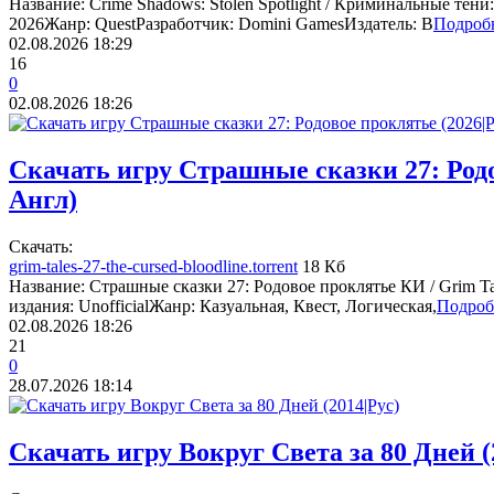
Название: Crime Shadows: Stolen Spotlight / Криминальные тен
2026Жанр: QuestРазработчик: Domini GamesИздатель: B
Подроб
02.08.2026
18:29
16
0
02.08.2026
18:26
Скачать игру Страшные сказки 27: Родо
Англ)
Cкачать:
grim-tales-27-the-cursed-bloodline.torrent
18 Кб
Название: Страшные сказки 27: Родовое проклятье КИ / Grim Ta
издания: UnofficialЖанр: Казуальная, Квест, Логическая,
Подроб
02.08.2026
18:26
21
0
28.07.2026
18:14
Скачать игру Вокруг Света за 80 Дней (