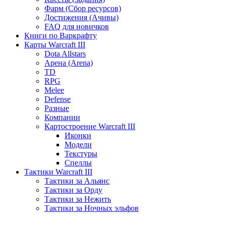
Фарм (Сбор ресурсов)
Достижения (Ачивы)
FAQ для новичков
Книги по Варкрафту
Карты Warcraft III
Dota Allstars
Арена (Arena)
TD
RPG
Melee
Defense
Разные
Компании
Картостроение Warcraft III
Иконки
Модели
Текстуры
Спеллы
Тактики Warcraft III
Тактики за Альянс
Тактики за Орду
Тактики за Нежить
Тактики за Ночных эльфов