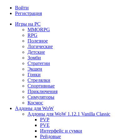
Войти
Регистрация
Игры на PC
MMORPG
RPG
Полезное
Логические
Детские
Зомби
Стратегии
Экшен
Гонки
Стрелялки
Спортивные
Приключения
Симуляторы
Космос
Аддоны для WoW
Аддоны для WoW 1.12.1 Vanilla Classic
PVP
PVE
Интерфейс и сумки
Рейдовые