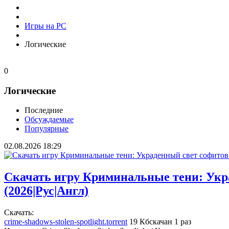
Игры на PC
Логические
0
Логические
Последние
Обсуждаемые
Популярные
02.08.2026
18:29
Скачать игру Криминальные тени: Укр
(2026|Рус|Англ)
Cкачать:
crime-shadows-stolen-spotlight.torrent
19 Кб
скачан 1 раз