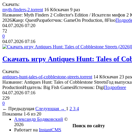
Cкачать:
myth-finders-2.torrent
16 Кб
скачан 9 раз
Название: Myth Finders 2 Collector's Edition / Искатели мифов
2026Жанр: QuestРазработчик: GameOn Production, 8Floo
Подроб
04.07.2026
07:20
72
0
04.07.2026
07:16
Скачать игру Antiques Hunt: Tales of Cobb
Cкачать:
antiques-hunt-tales-of-cobblestone-streets.torrent
14 Кб
скачан 23 раз
Название: Antiques Hunt: Tales of Cobblestone StreetsГод выпу
ProductionИздатель: Big Fish GamesИсточник: Digi
Подробнее
04.07.2026
07:16
229
0
← Предыдущая
Следующая →
1
2
3
4
Показаны 1-6 из 20
Александр Бодяковский
©
2026
Поиск по сайту
Работает на
InstantCMS