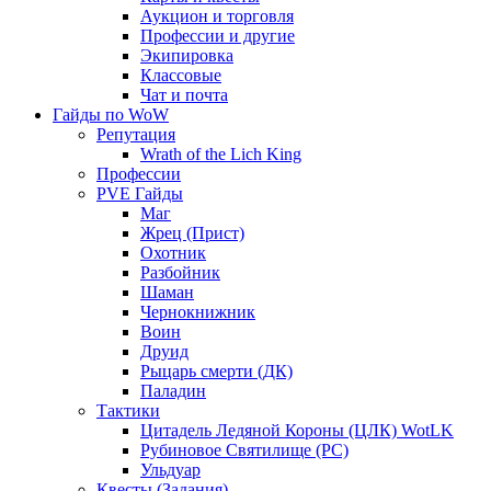
Аукцион и торговля
Профессии и другие
Экипировка
Классовые
Чат и почта
Гайды по WoW
Репутация
Wrath of the Lich King
Профессии
PVE Гайды
Маг
Жрец (Прист)
Охотник
Разбойник
Шаман
Чернокнижник
Воин
Друид
Рыцарь смерти (ДК)
Паладин
Тактики
Цитадель Ледяной Короны (ЦЛК) WotLK
Рубиновое Святилище (РС)
Ульдуар
Квесты (Задания)