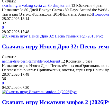
Cкачать:
skachat-igru-vokrug-sveta-za-80-dnej.torrent
13 Кб
скачан 4 раза
Название: За 80 Дней Вокруг Света \ 80 Days: Around the Worl
Три в ряд (3 в ряд)Год выхода: 2014Издатель: АлаварЯ
Подробн
28.07.2026
18:14
32
0
28.07.2026
17:48
Скачать игру Нэнси Дрю 32: Песнь темн
Cкачать:
nehnsi-drju-pesn-temnykh-vod.torrent
12 Кб
скачан 3 раза
Название игры: Нэнси Дрю: Песнь тёмных водОригинальное на
DarknessЖанр игры: Приключения, квесты, серия игр Нэнси 
28.07.2026
17:48
36
0
04.07.2026
07:20
Скачать игру Искатели мифов 2 (2026|Р