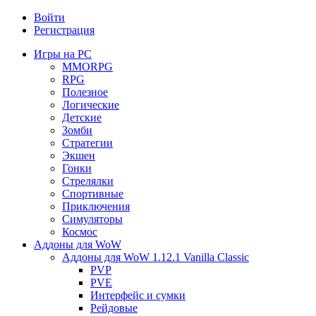
Войти
Регистрация
Игры на PC
MMORPG
RPG
Полезное
Логические
Детские
Зомби
Стратегии
Экшен
Гонки
Стрелялки
Спортивные
Приключения
Симуляторы
Космос
Аддоны для WoW
Аддоны для WoW 1.12.1 Vanilla Classic
PVP
PVE
Интерфейс и сумки
Рейдовые