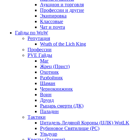
Аукцион и торговля
Профессии и другие
Экипировка
Классовые
Чат и почта
Гайды по WoW
Репутация
Wrath of the Lich King
Профессии
PVE Гайды
Маг
Жрец (Прист)
Охотник
Разбойник
Шаман
Чернокнижник
Воин
Друид
Рыцарь смерти (ДК)
Паладин
Тактики
Цитадель Ледяной Короны (ЦЛК) WotLK
Рубиновое Святилище (РС)
Ульдуар
Квесты (Задания)