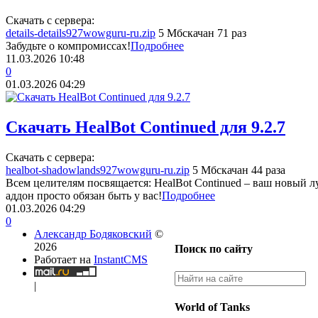
Скачать с сервера:
details-details927wowguru-ru.zip
5 Мб
скачан 71 раз
Забудьте о компромиссах!
Подробнее
11.03.2026
10:48
0
01.03.2026
04:29
Скачать HealBot Continued для 9.2.7
Скачать с сервера:
healbot-shadowlands927wowguru-ru.zip
5 Мб
скачан 44 раза
Всем целителям посвящается: HealBot Continued – ваш новый л
аддон просто обязан быть у вас!
Подробнее
01.03.2026
04:29
0
Александр Бодяковский
©
2026
Поиск по сайту
Работает на
InstantCMS
|
World of Tanks