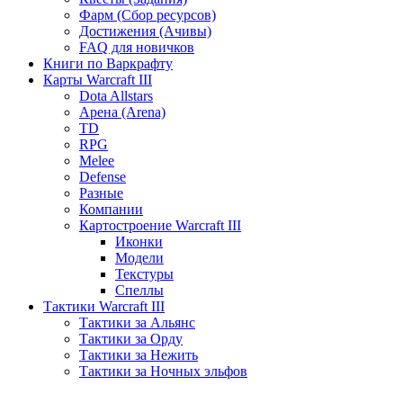
Фарм (Сбор ресурсов)
Достижения (Ачивы)
FAQ для новичков
Книги по Варкрафту
Карты Warcraft III
Dota Allstars
Арена (Arena)
TD
RPG
Melee
Defense
Разные
Компании
Картостроение Warcraft III
Иконки
Модели
Текстуры
Спеллы
Тактики Warcraft III
Тактики за Альянс
Тактики за Орду
Тактики за Нежить
Тактики за Ночных эльфов