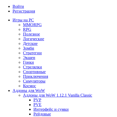
Войти
Регистрация
Игры на PC
MMORPG
RPG
Полезное
Логические
Детские
Зомби
Стратегии
Экшен
Гонки
Стрелялки
Спортивные
Приключения
Симуляторы
Космос
Аддоны для WoW
Аддоны для WoW 1.12.1 Vanilla Classic
PVP
PVE
Интерфейс и сумки
Рейдовые