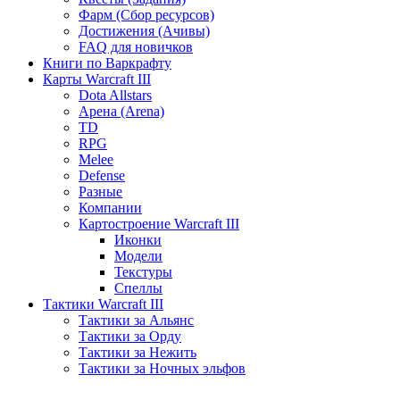
Фарм (Сбор ресурсов)
Достижения (Ачивы)
FAQ для новичков
Книги по Варкрафту
Карты Warcraft III
Dota Allstars
Арена (Arena)
TD
RPG
Melee
Defense
Разные
Компании
Картостроение Warcraft III
Иконки
Модели
Текстуры
Спеллы
Тактики Warcraft III
Тактики за Альянс
Тактики за Орду
Тактики за Нежить
Тактики за Ночных эльфов