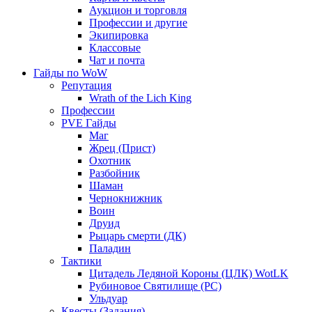
Аукцион и торговля
Профессии и другие
Экипировка
Классовые
Чат и почта
Гайды по WoW
Репутация
Wrath of the Lich King
Профессии
PVE Гайды
Маг
Жрец (Прист)
Охотник
Разбойник
Шаман
Чернокнижник
Воин
Друид
Рыцарь смерти (ДК)
Паладин
Тактики
Цитадель Ледяной Короны (ЦЛК) WotLK
Рубиновое Святилище (РС)
Ульдуар
Квесты (Задания)