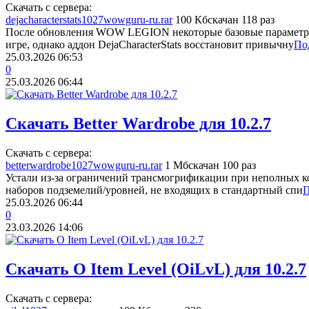
Скачать с сервера:
dejacharacterstats1027wowguru-ru.rar
100 Кб
скачан 118 раз
После обновления WOW LEGION некоторые базовые параметры
игре, однако аддон DejaCharacterStats восстановит привычну
По
25.03.2026
06:53
0
25.03.2026
06:44
Скачать Better Wardrobe для 10.2.7
Скачать с сервера:
betterwardrobe1027wowguru-ru.rar
1 Мб
скачан 100 раз
Устали из-за ограничений трансмогрификации при неполных к
наборов подземелий/уровней, не входящих в стандартный спи
П
25.03.2026
06:44
0
23.03.2026
14:06
Скачать O Item Level (OiLvL) для 10.2.7
Скачать с сервера: