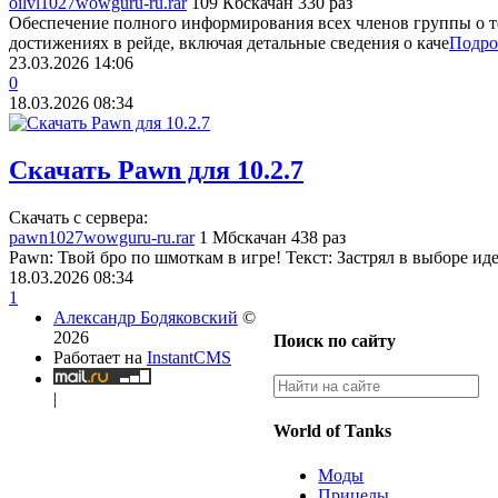
oilvl1027wowguru-ru.rar
109 Кб
скачан 330 раз
Обеспечение полного информирования всех членов группы о т
достижениях в рейде, включая детальные сведения о каче
Подро
23.03.2026
14:06
0
18.03.2026
08:34
Скачать Pawn для 10.2.7
Скачать с сервера:
pawn1027wowguru-ru.rar
1 Мб
скачан 438 раз
Pawn: Твой бро по шмоткам в игре! Текст: Застрял в выборе ид
18.03.2026
08:34
1
Александр Бодяковский
©
2026
Поиск по сайту
Работает на
InstantCMS
|
World of Tanks
Моды
Прицелы