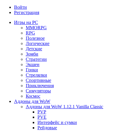
Войти
Регистрация
Игры на PC
MMORPG
RPG
Полезное
Логические
Детские
Зомби
Стратегии
Экшен
Гонки
Стрелялки
Спортивные
Приключения
Симуляторы
Космос
Аддоны для WoW
Аддоны для WoW 1.12.1 Vanilla Classic
PVP
PVE
Интерфейс и сумки
Рейдовые