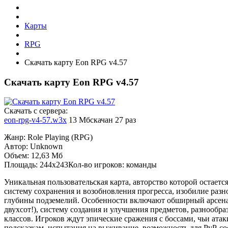
Карты
RPG
Скачать карту Eon RPG v4.57
Скачать карту Eon RPG v4.57
Cкачать с сервера:
eon-rpg-v4-57.w3x
13 Мб
скачан 27 раз
Жанр: Role Playing (RPG)
Автор: Unknown
Объем: 12,63 Мб
Площадь: 244x243Кол-во игроков: команды
Уникальная пользовательская карта, авторство которой остаетс
систему сохранения и возобновления прогресса, изобилие разн
глубины подземелий. Особенности включают обширный арсена
двухсот!), систему создания и улучшения предметов, разнообра
классов. Игроков ждут эпические сражения с боссами, чьи ата
подсказкам, испытания на выживание, возможность для PvP-со