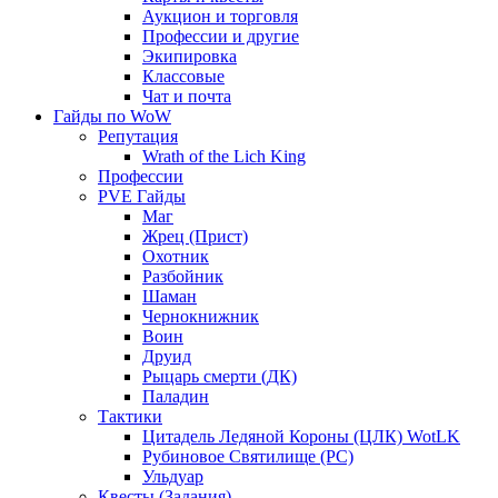
Аукцион и торговля
Профессии и другие
Экипировка
Классовые
Чат и почта
Гайды по WoW
Репутация
Wrath of the Lich King
Профессии
PVE Гайды
Маг
Жрец (Прист)
Охотник
Разбойник
Шаман
Чернокнижник
Воин
Друид
Рыцарь смерти (ДК)
Паладин
Тактики
Цитадель Ледяной Короны (ЦЛК) WotLK
Рубиновое Святилище (РС)
Ульдуар
Квесты (Задания)