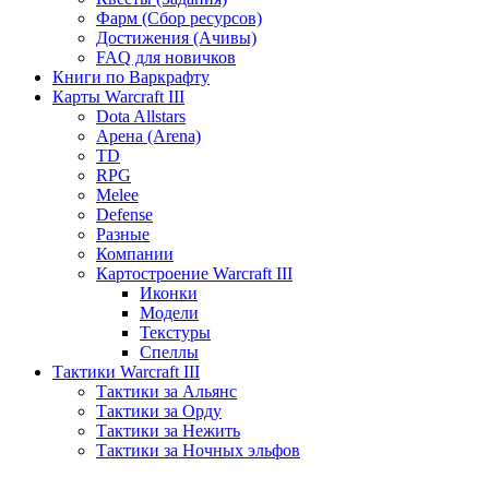
Фарм (Сбор ресурсов)
Достижения (Ачивы)
FAQ для новичков
Книги по Варкрафту
Карты Warcraft III
Dota Allstars
Арена (Arena)
TD
RPG
Melee
Defense
Разные
Компании
Картостроение Warcraft III
Иконки
Модели
Текстуры
Спеллы
Тактики Warcraft III
Тактики за Альянс
Тактики за Орду
Тактики за Нежить
Тактики за Ночных эльфов