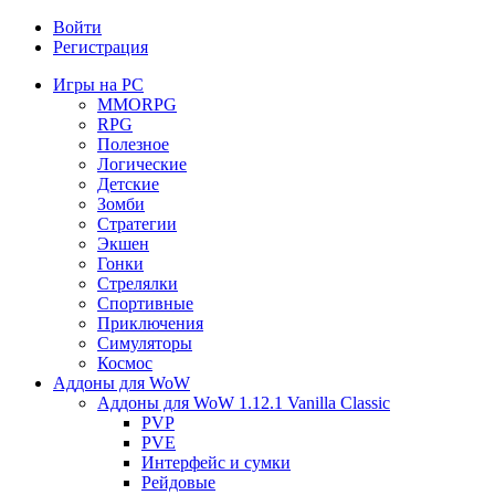
Войти
Регистрация
Игры на PC
MMORPG
RPG
Полезное
Логические
Детские
Зомби
Стратегии
Экшен
Гонки
Стрелялки
Спортивные
Приключения
Симуляторы
Космос
Аддоны для WoW
Аддоны для WoW 1.12.1 Vanilla Classic
PVP
PVE
Интерфейс и сумки
Рейдовые