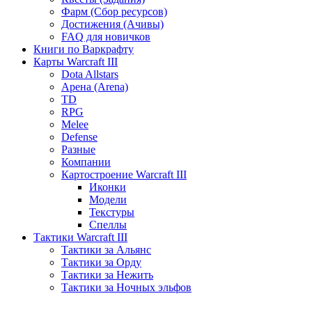
Фарм (Сбор ресурсов)
Достижения (Ачивы)
FAQ для новичков
Книги по Варкрафту
Карты Warcraft III
Dota Allstars
Арена (Arena)
TD
RPG
Melee
Defense
Разные
Компании
Картостроение Warcraft III
Иконки
Модели
Текстуры
Спеллы
Тактики Warcraft III
Тактики за Альянс
Тактики за Орду
Тактики за Нежить
Тактики за Ночных эльфов