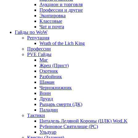
Аукцион и торговля
Профессии и другие
Экипировка
Классовые
Чат и почта
Гайды по WoW
Репутация
Wrath of the Lich King
Профессии
PVE Гайды
Маг
Жрец (Прист)
Охотник
Разбойник
Шаман
Чернокнижник
Воин
Друид
Рыцарь смерти (ДК)
Паладин
Тактики
Цитадель Ледяной Короны (ЦЛК) WotLK
Рубиновое Святилище (РС)
Ульдуар
Квесты (Задания)