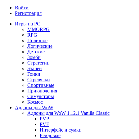
Войти
Регистрация
Игры на PC
MMORPG
RPG
Полезное
Логические
Детские
Зомби
Стратегии
Экшен
Гонки
Стрелялки
Спортивные
Приключения
Симуляторы
Космос
Аддоны для WoW
Аддоны для WoW 1.12.1 Vanilla Classic
PVP
PVE
Интерфейс и сумки
Рейдовые