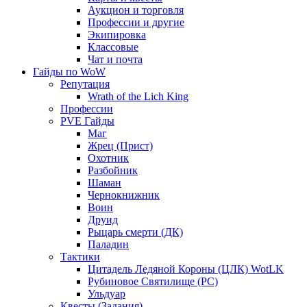
Аукцион и торговля
Профессии и другие
Экипировка
Классовые
Чат и почта
Гайды по WoW
Репутация
Wrath of the Lich King
Профессии
PVE Гайды
Маг
Жрец (Прист)
Охотник
Разбойник
Шаман
Чернокнижник
Воин
Друид
Рыцарь смерти (ДК)
Паладин
Тактики
Цитадель Ледяной Короны (ЦЛК) WotLK
Рубиновое Святилище (РС)
Ульдуар
Квесты (Задания)