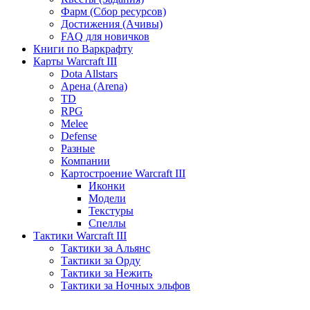
Фарм (Сбор ресурсов)
Достижения (Ачивы)
FAQ для новичков
Книги по Варкрафту
Карты Warcraft III
Dota Allstars
Арена (Arena)
TD
RPG
Melee
Defense
Разные
Компании
Картостроение Warcraft III
Иконки
Модели
Текстуры
Спеллы
Тактики Warcraft III
Тактики за Альянс
Тактики за Орду
Тактики за Нежить
Тактики за Ночных эльфов