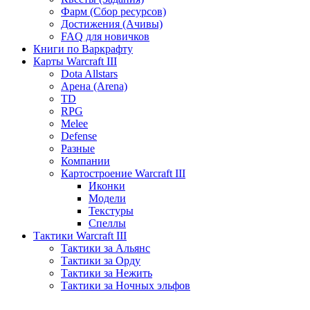
Фарм (Сбор ресурсов)
Достижения (Ачивы)
FAQ для новичков
Книги по Варкрафту
Карты Warcraft III
Dota Allstars
Арена (Arena)
TD
RPG
Melee
Defense
Разные
Компании
Картостроение Warcraft III
Иконки
Модели
Текстуры
Спеллы
Тактики Warcraft III
Тактики за Альянс
Тактики за Орду
Тактики за Нежить
Тактики за Ночных эльфов