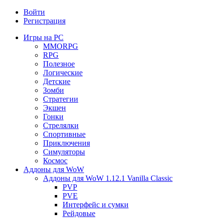
Войти
Регистрация
Игры на PC
MMORPG
RPG
Полезное
Логические
Детские
Зомби
Стратегии
Экшен
Гонки
Стрелялки
Спортивные
Приключения
Симуляторы
Космос
Аддоны для WoW
Аддоны для WoW 1.12.1 Vanilla Classic
PVP
PVE
Интерфейс и сумки
Рейдовые