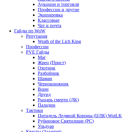
Аукцион и торговля
Профессии и другие
Экипировка
Классовые
Чат и почта
Гайды по WoW
Репутация
Wrath of the Lich King
Профессии
PVE Гайды
Маг
Жрец (Прист)
Охотник
Разбойник
Шаман
Чернокнижник
Воин
Друид
Рыцарь смерти (ДК)
Паладин
Тактики
Цитадель Ледяной Короны (ЦЛК) WotLK
Рубиновое Святилище (РС)
Ульдуар
Квесты (Задания)