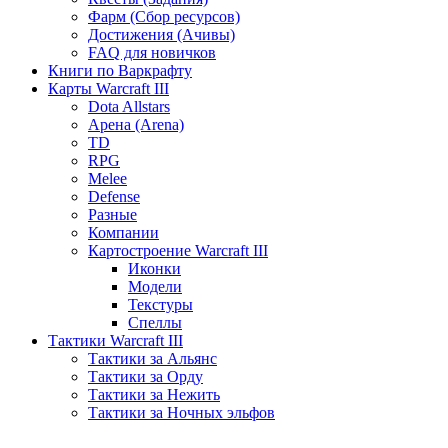
Фарм (Сбор ресурсов)
Достижения (Ачивы)
FAQ для новичков
Книги по Варкрафту
Карты Warcraft III
Dota Allstars
Арена (Arena)
TD
RPG
Melee
Defense
Разные
Компании
Картостроение Warcraft III
Иконки
Модели
Текстуры
Спеллы
Тактики Warcraft III
Тактики за Альянс
Тактики за Орду
Тактики за Нежить
Тактики за Ночных эльфов