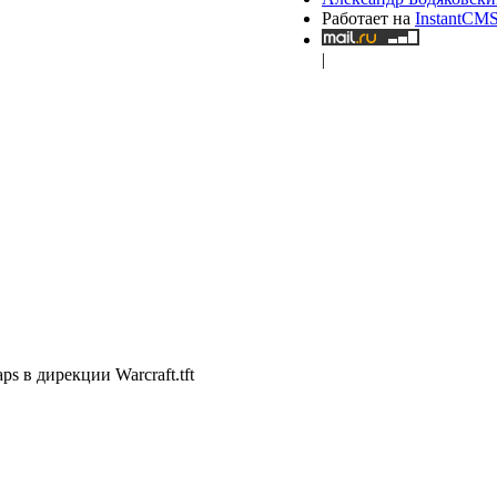
Работает на
InstantCM
|
s в дирекции Warcraft.tft