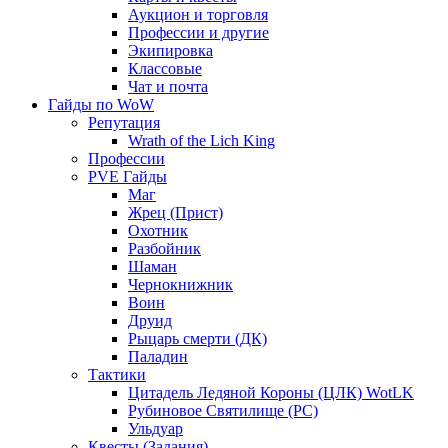
Аукцион и торговля
Профессии и другие
Экипировка
Классовые
Чат и почта
Гайды по WoW
Репутация
Wrath of the Lich King
Профессии
PVE Гайды
Маг
Жрец (Прист)
Охотник
Разбойник
Шаман
Чернокнижник
Воин
Друид
Рыцарь смерти (ДК)
Паладин
Тактики
Цитадель Ледяной Короны (ЦЛК) WotLK
Рубиновое Святилище (РС)
Ульдуар
Квесты (Задания)