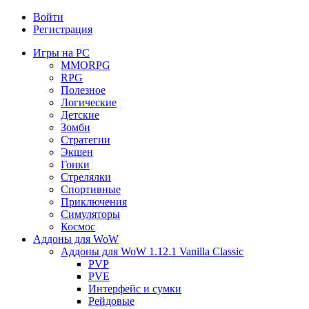
Войти
Регистрация
Игры на PC
MMORPG
RPG
Полезное
Логические
Детские
Зомби
Стратегии
Экшен
Гонки
Стрелялки
Спортивные
Приключения
Симуляторы
Космос
Аддоны для WoW
Аддоны для WoW 1.12.1 Vanilla Classic
PVP
PVE
Интерфейс и сумки
Рейдовые