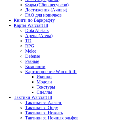
Фарм (Сбор ресурсов)
Достижения (Ачивы)
FAQ для новичков
Книги по Варкрафту
Карты Warcraft III
Dota Allstars
Арена (Arena)
TD
RPG
Melee
Defense
Разные
Компании
Картостроение Warcraft III
Иконки
Модели
Текстуры
Спеллы
Тактики Warcraft III
Тактики за Альянс
Тактики за Орду
Тактики за Нежить
Тактики за Ночных эльфов