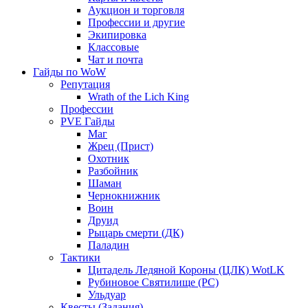
Аукцион и торговля
Профессии и другие
Экипировка
Классовые
Чат и почта
Гайды по WoW
Репутация
Wrath of the Lich King
Профессии
PVE Гайды
Маг
Жрец (Прист)
Охотник
Разбойник
Шаман
Чернокнижник
Воин
Друид
Рыцарь смерти (ДК)
Паладин
Тактики
Цитадель Ледяной Короны (ЦЛК) WotLK
Рубиновое Святилище (РС)
Ульдуар
Квесты (Задания)