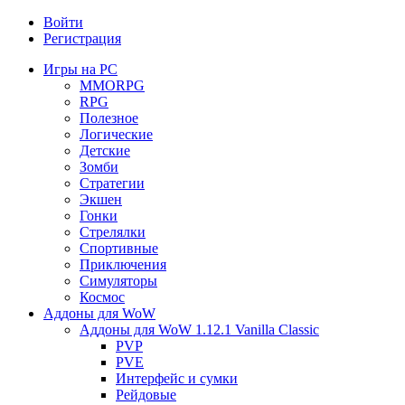
Войти
Регистрация
Игры на PC
MMORPG
RPG
Полезное
Логические
Детские
Зомби
Стратегии
Экшен
Гонки
Стрелялки
Спортивные
Приключения
Симуляторы
Космос
Аддоны для WoW
Аддоны для WoW 1.12.1 Vanilla Classic
PVP
PVE
Интерфейс и сумки
Рейдовые