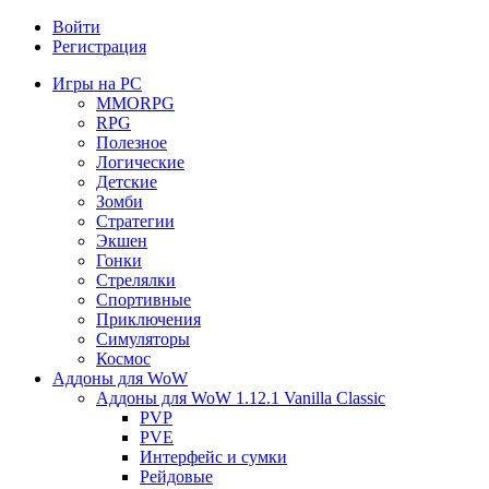
Войти
Регистрация
Игры на PC
MMORPG
RPG
Полезное
Логические
Детские
Зомби
Стратегии
Экшен
Гонки
Стрелялки
Спортивные
Приключения
Симуляторы
Космос
Аддоны для WoW
Аддоны для WoW 1.12.1 Vanilla Classic
PVP
PVE
Интерфейс и сумки
Рейдовые