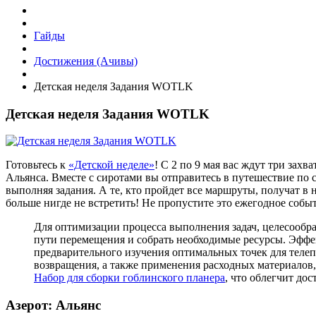
Гайды
Достижения (Ачивы)
Детская неделя Задания WOTLK
Детская неделя Задания WOTLK
Готовьтесь к
«Детской неделе»
! С 2 по 9 мая вас ждут три за
Альянса. Вместе с сиротами вы отправитесь в путешествие по
выполняя задания. А те, кто пройдет все маршруты, получат в 
больше нигде не встретить! Не пропустите это ежегодное собы
Для оптимизации процесса выполнения задач, целесообр
пути перемещения и собрать необходимые ресурсы. Эффек
предварительного изучения оптимальных точек для теле
возвращения, а также применения расходных материалов,
Набор для сборки гоблинского планера
, что облегчит до
Азерот: Альянс