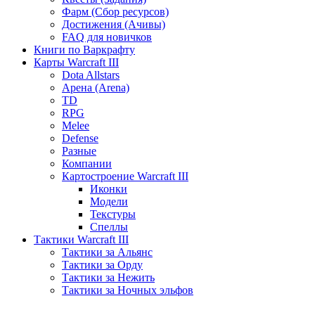
Фарм (Сбор ресурсов)
Достижения (Ачивы)
FAQ для новичков
Книги по Варкрафту
Карты Warcraft III
Dota Allstars
Арена (Arena)
TD
RPG
Melee
Defense
Разные
Компании
Картостроение Warcraft III
Иконки
Модели
Текстуры
Спеллы
Тактики Warcraft III
Тактики за Альянс
Тактики за Орду
Тактики за Нежить
Тактики за Ночных эльфов