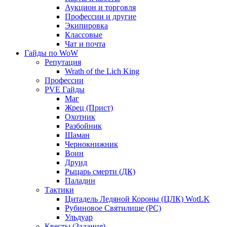
Аукцион и торговля
Профессии и другие
Экипировка
Классовые
Чат и почта
Гайды по WoW
Репутация
Wrath of the Lich King
Профессии
PVE Гайды
Маг
Жрец (Прист)
Охотник
Разбойник
Шаман
Чернокнижник
Воин
Друид
Рыцарь смерти (ДК)
Паладин
Тактики
Цитадель Ледяной Короны (ЦЛК) WotLK
Рубиновое Святилище (РС)
Ульдуар
Квесты (Задания)