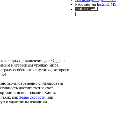
Работает на
InstantCM
|
хватывающих приключения для Орды и
 самым интересным уголкам мира,
награду особенного спутника, которого
тие!
азно заблаговременно спланировать
тивность достигается за счет
портации, использования Камня
 таких как
Зелье скорости
или
ступ к удаленным локациям.