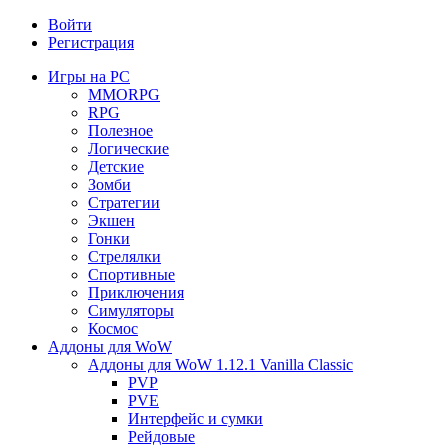
Войти
Регистрация
Игры на PC
MMORPG
RPG
Полезное
Логические
Детские
Зомби
Стратегии
Экшен
Гонки
Стрелялки
Спортивные
Приключения
Симуляторы
Космос
Аддоны для WoW
Аддоны для WoW 1.12.1 Vanilla Classic
PVP
PVE
Интерфейс и сумки
Рейдовые