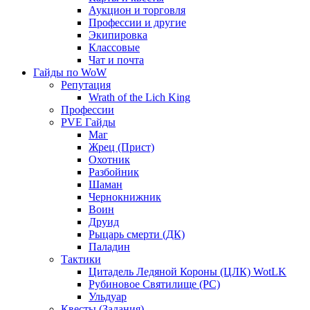
Аукцион и торговля
Профессии и другие
Экипировка
Классовые
Чат и почта
Гайды по WoW
Репутация
Wrath of the Lich King
Профессии
PVE Гайды
Маг
Жрец (Прист)
Охотник
Разбойник
Шаман
Чернокнижник
Воин
Друид
Рыцарь смерти (ДК)
Паладин
Тактики
Цитадель Ледяной Короны (ЦЛК) WotLK
Рубиновое Святилище (РС)
Ульдуар
Квесты (Задания)