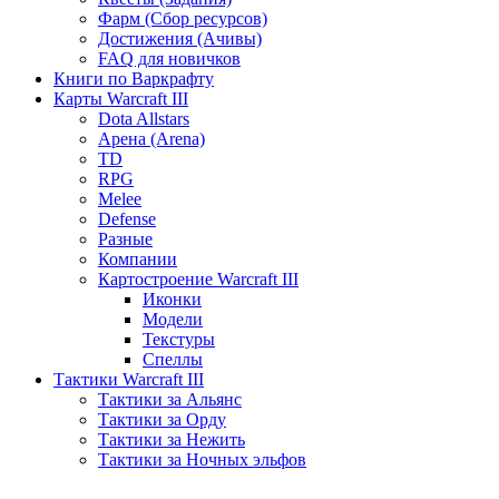
Фарм (Сбор ресурсов)
Достижения (Ачивы)
FAQ для новичков
Книги по Варкрафту
Карты Warcraft III
Dota Allstars
Арена (Arena)
TD
RPG
Melee
Defense
Разные
Компании
Картостроение Warcraft III
Иконки
Модели
Текстуры
Спеллы
Тактики Warcraft III
Тактики за Альянс
Тактики за Орду
Тактики за Нежить
Тактики за Ночных эльфов